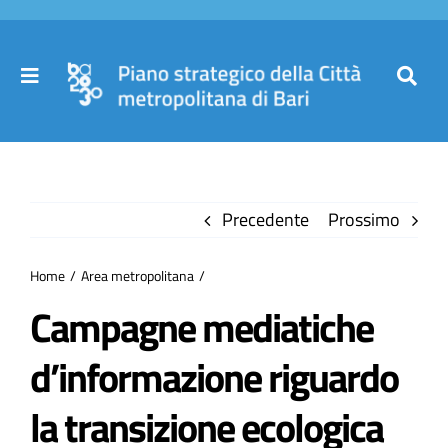
Salta
al
contenuto
Toggle
Toggl
Navigation
Navig
Cer
Home
per
Precedente
Prossimo
Il Piano
Home
Area metropolitana
Governance
Campagne mediatiche
d’informazione​ riguardo
Partecipa
la transizione ecologica
Comuni