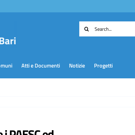
Cerca
per:
omuni
Atti e Documenti
Notizie
Progetti
e i PAESC ed