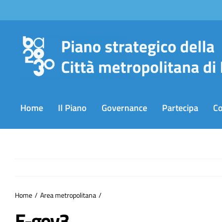
Salta
al
contenuto
Home
Il Piano
Governance
Partecipa
C
Home
Area metropolitana
E-gov3