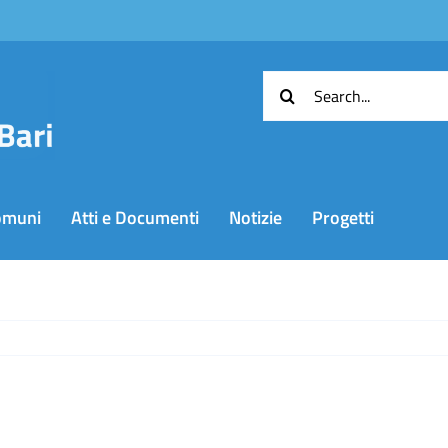
Cerca
per:
omuni
Atti e Documenti
Notizie
Progetti