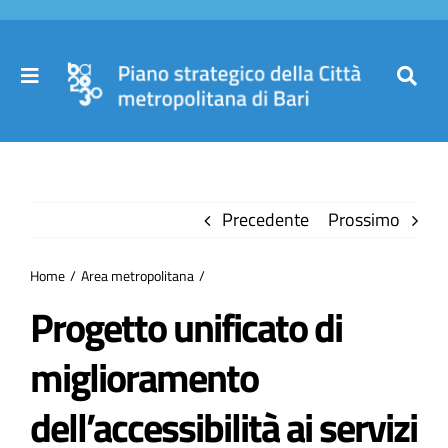
Salta
al
contenuto
Toggle
Toggl
Navigation
Navig
Cer
Home
per
Precedente
Prossimo
Il Piano
Home
Area metropolitana
Governance
Progetto unificato di
miglioramento
Partecipa
dell’accessibilità ai servizi
Comuni