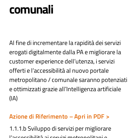
comunali
Atti e Docunenti
Notizie
Al fine di incrementare la rapidità dei servizi
erogati digitalmente dalla PA e migliorare la
Progetti
customer experience dell’utenza, i servizi
offerti e l’accessibilità al nuovo portale
metropolitano / comunale saranno potenziati
e ottimizzati grazie all’Intelligenza artificiale
(IA)
Azione di Riferimento – Apri in PDF >
1.1.1.b Sviluppo di servizi per migliorare
l’accessibilità ai servizi metropolitani e