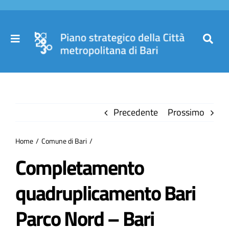
Salta
al
contenuto
Toggle
Toggl
Navigation
Navig
Cer
Home
per
Precedente
Prossimo
Il Piano
Home
Comune di Bari
Governance
Completamento
quadruplicamento Bari
Partecipa
Parco Nord – Bari
Comuni