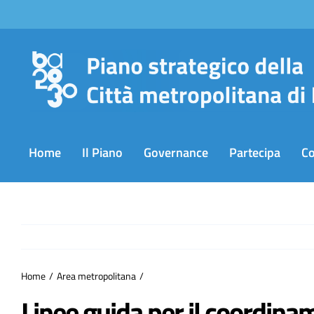
Salta
al
contenuto
Home
Il Piano
Governance
Partecipa
C
Home
Area metropolitana
Linee guida per il coordina