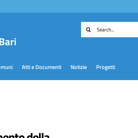
Cerca
per:
omuni
Atti e Documenti
Notizie
Progetti
mento della