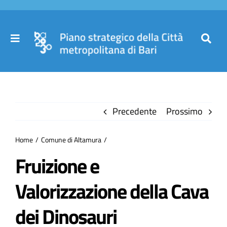
Salta
al
contenuto
Toggle
Toggl
Navigation
Navig
Cer
Home
per
Precedente
Prossimo
Il Piano
Home
Comune di Altamura
Governance
Fruizione e
Valorizzazione della Cava
Partecipa
dei Dinosauri
Comuni