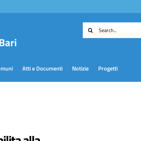
Cerca
per:
omuni
Atti e Documenti
Notizie
Progetti
lita alla