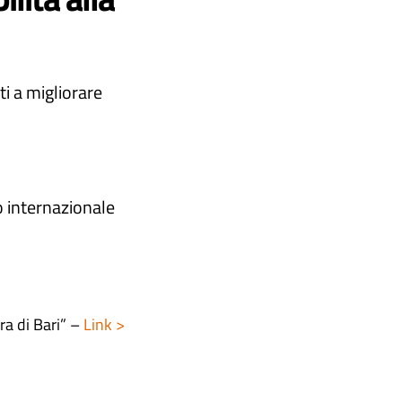
ti a migliorare
mo internazionale
a di Bari” –
Link >