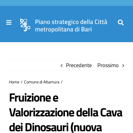
Salta
al
contenuto
Toggle
Toggl
Navigation
Navig
Cer
Home
per
Precedente
Prossimo
Il Piano
Home
Comune di Altamura
Governance
Fruizione e
Valorizzazione della Cava
Partecipa
dei Dinosauri (nuova
Comuni