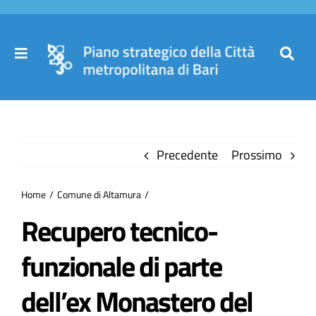
Salta
al
contenuto
Toggle
Toggl
Navigation
Navig
Cer
Home
per
Precedente
Prossimo
Il Piano
Home
Comune di Altamura
Governance
Recupero tecnico-
funzionale di parte
Partecipa
dell’ex Monastero del
Comuni