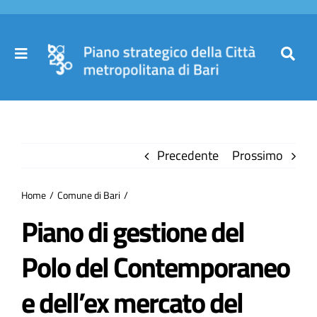
Salta
al
contenuto
Toggle
Toggl
Navigation
Navig
Cer
Home
per
Precedente
Prossimo
Il Piano
Home
Comune di Bari
Governance
Piano di gestione del
Polo del Contemporaneo
Partecipa
e dell’ex mercato del
Comuni