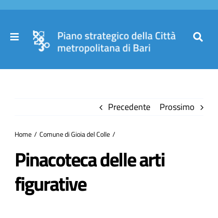
Salta
al
contenuto
Toggle
Toggl
Navigation
Navig
Cer
Home
per
Precedente
Prossimo
Il Piano
Home
Comune di Gioia del Colle
Governance
Pinacoteca delle arti
figurative
Partecipa
Comuni