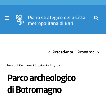
Salta
al
contenuto
Toggle
Toggl
Navigation
Navig
Cer
Home
per
Precedente
Prossimo
Il Piano
Home
Comune di Gravina in Puglia
Governance
Parco archeologico
di Botromagno
Partecipa
Comuni