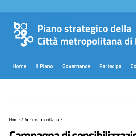
Salta
al
contenuto
Home
Il Piano
Governance
Partecipa
C
Home
Area metropolitana
Campagna di sensibilizzazi