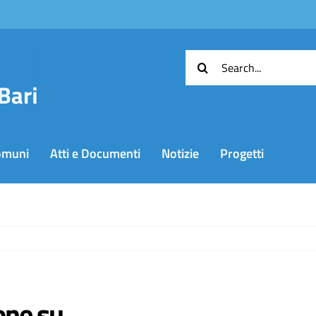
Cerca
per:
omuni
Atti e Documenti
Notizie
Progetti
one su