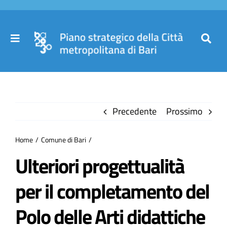
Salta
al
contenuto
Toggle
Toggl
Navigation
Navig
Cer
Home
per
Precedente
Prossimo
Il Piano
Home
Comune di Bari
Governance
Ulteriori progettualità
per il completamento del
Partecipa
Polo delle Arti didattiche
Comuni