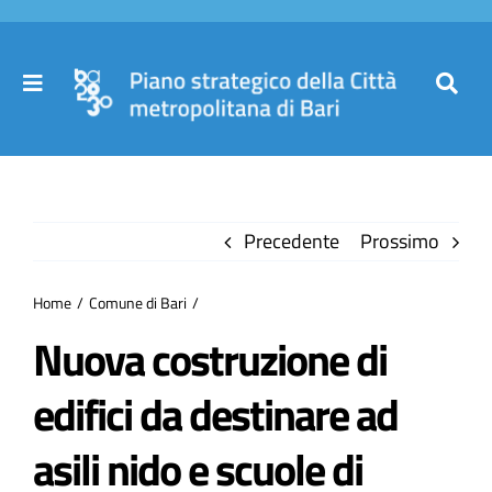
Salta
al
contenuto
Toggle
Toggl
Navigation
Navig
Cer
Home
per
Precedente
Prossimo
Il Piano
Home
Comune di Bari
Governance
Nuova costruzione di
edifici da destinare ad
Partecipa
asili nido e scuole di
Comuni