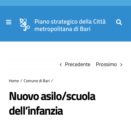
Salta
al
contenuto
Toggle
Toggl
Navigation
Navig
Cer
Home
per
Precedente
Prossimo
Il Piano
Home
Comune di Bari
Governance
Nuovo asilo/scuola
dell’infanzia
Partecipa
Comuni