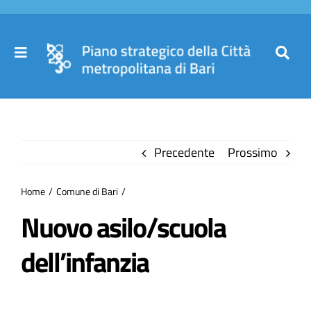
Salta
al
contenuto
Toggle
Toggl
Navigation
Navig
Cer
Home
per
Precedente
Prossimo
Il Piano
Home
Comune di Bari
Governance
Nuovo asilo/scuola
dell’infanzia
Partecipa
Comuni