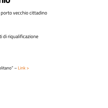
l porto vecchio cittadino
i di riqualificazione
litano” –
Link >