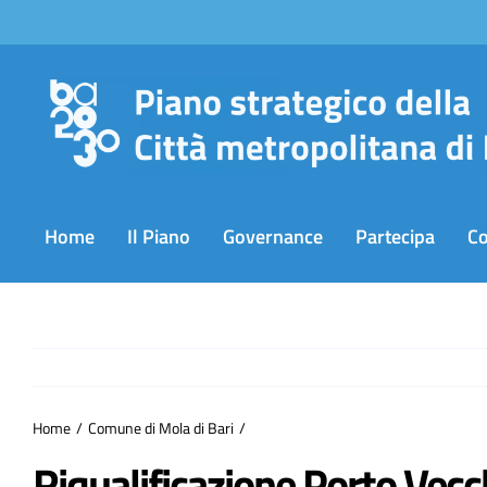
Salta
al
contenuto
Home
Il Piano
Governance
Partecipa
C
Home
Comune di Mola di Bari
Riqualificazione Porto Vecc