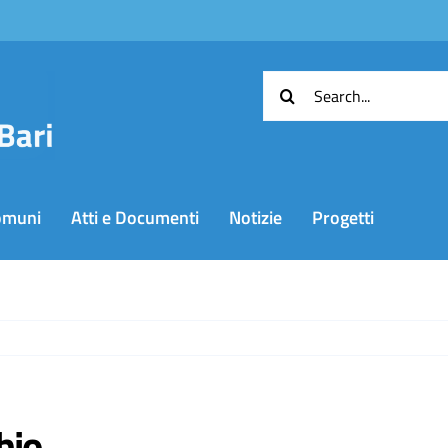
Cerca
per:
omuni
Atti e Documenti
Notizie
Progetti
hio