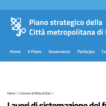
Salta
al
contenuto
Home
Il Piano
Governance
Partecipa
C
Home
Comune di Mola di Bari
Lavori di sistemazione del