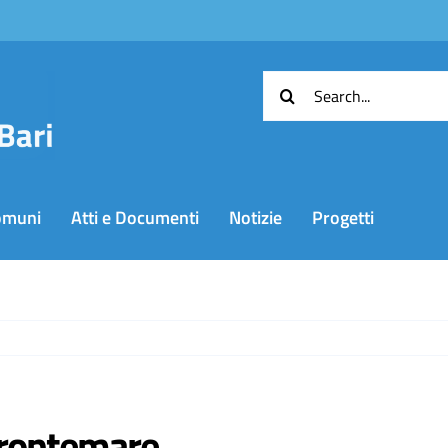
Cerca
per:
omuni
Atti e Documenti
Notizie
Progetti
 frontemare