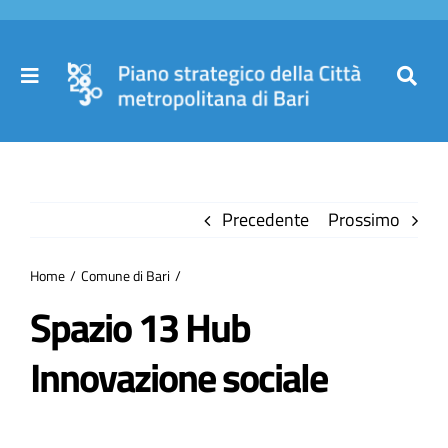
Salta
al
contenuto
Toggle
Toggl
Navigation
Navig
Cer
Home
per
Precedente
Prossimo
Il Piano
Home
Comune di Bari
Governance
Spazio 13 Hub
Innovazione sociale
Partecipa
Comuni