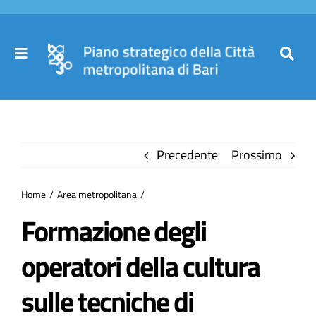
Salta
al
contenuto
Toggle
Toggl
Navigation
Navig
Cer
Home
per
Precedente
Prossimo
Il Piano
Home
Area metropolitana
Governance
Formazione degli
operatori della cultura
Partecipa
sulle tecniche di
Comuni