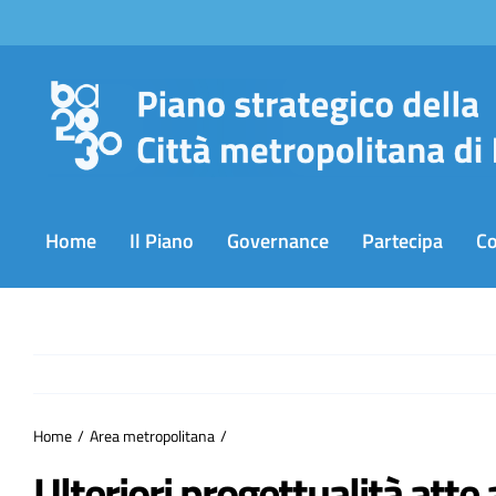
Salta
al
contenuto
Home
Il Piano
Governance
Partecipa
C
Home
Area metropolitana
Ulteriori progettualità atte 