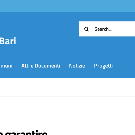
Cerca
per:
omuni
Atti e Documenti
Notizie
Progetti
a garantire