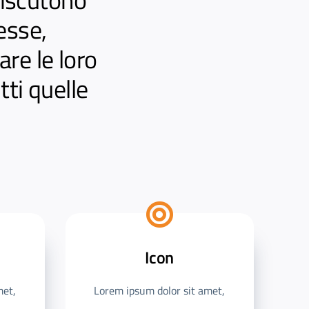
esse,
re le loro
tti quelle
Icon
met,
Lorem ipsum dolor sit amet,