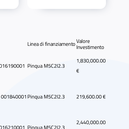
Valore
Linea di finanziamento
Investimento
1,830,000.00
016190001
Pinqua M5C2I2.3
€
1001840001
Pinqua M5C2I2.3
219,600.00 €
2,440,000.00
016210001
Pinqua M5C2I2.3