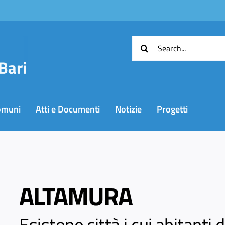
Cerca
per:
omuni
Atti e Documenti
Notizie
Progetti
ALTAMURA
Esistono città i cui abitanti