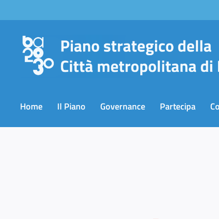
Salta
al
contenuto
Home
Il Piano
Governance
Partecipa
C