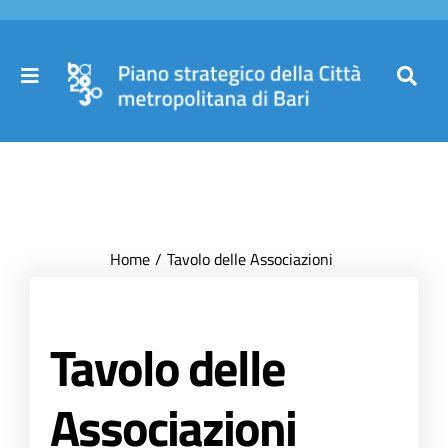
Salta
al
contenuto
Toggle
Toggl
Navigation
Navig
Cer
Home
per
Il Piano
Home
Tavolo delle Associazioni
Governance
Tavolo delle
Partecipa
Associazioni
Comuni