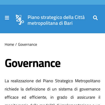
Salta
al
contenuto
Toggle
Toggl
Navigation
Navig
Cer
Home
Home
Governance
per
Il Piano
Governance
Governance
La realizzazione del Piano Strategico Metropolitano
Partecipa
richiede la definizione di un sistema di governance
efficace ed efficiente, in grado di assicurare il
Comuni